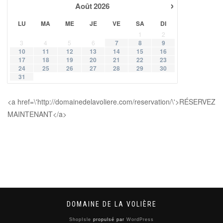
›
Août
2026
LU
MA
ME
JE
VE
SA
DI
1
2
3
4
5
6
7
8
9
10
11
12
13
14
15
16
17
18
19
20
21
22
23
24
25
26
27
28
29
30
31
<a href=\'http://domainedelavoliere.com/reservation/\'>RÉSERVEZ
MAINTENANT</a>
DOMAINE DE LA VOLIÈRE
ShopIsle
propulsé par
WordPress