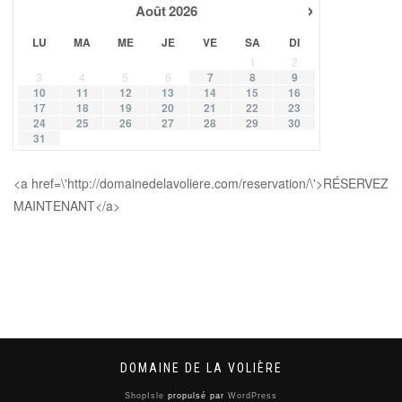
›
Août
2026
LU
MA
ME
JE
VE
SA
DI
1
2
3
4
5
6
7
8
9
10
11
12
13
14
15
16
17
18
19
20
21
22
23
24
25
26
27
28
29
30
31
<a href=\'http://domainedelavoliere.com/reservation/\'>RÉSERVEZ
MAINTENANT</a>
DOMAINE DE LA VOLIÈRE
ShopIsle
propulsé par
WordPress