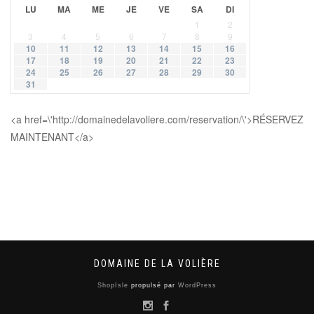
LU
MA
ME
JE
VE
SA
DI
1
2
3
4
5
6
7
8
9
10
11
12
13
14
15
16
17
18
19
20
21
22
23
24
25
26
27
28
29
30
31
<a href=\'http://domainedelavoliere.com/reservation/\'>RÉSERVEZ
MAINTENANT</a>
DOMAINE DE LA VOLIÈRE
ShopIsle
propulsé par
WordPress