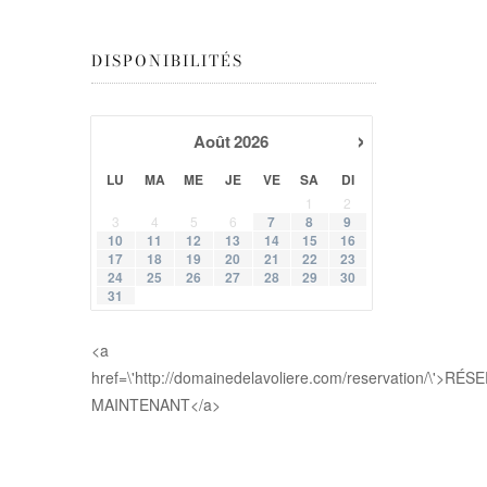
DISPONIBILITÉS
›
Août
2026
LU
MA
ME
JE
VE
SA
DI
1
2
3
4
5
6
7
8
9
10
11
12
13
14
15
16
17
18
19
20
21
22
23
24
25
26
27
28
29
30
31
<a
href=\'http://domainedelavoliere.com/reservation/\'>RÉ
MAINTENANT</a>