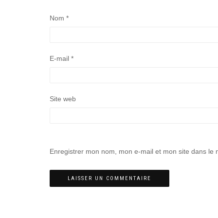
Nom
*
E-mail
*
Site web
Enregistrer mon nom, mon e-mail et mon site dans le