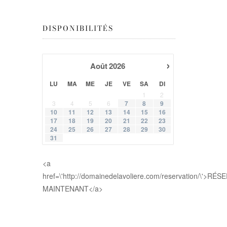
DISPONIBILITÉS
›
Août
2026
LU
MA
ME
JE
VE
SA
DI
1
2
3
4
5
6
7
8
9
10
11
12
13
14
15
16
17
18
19
20
21
22
23
24
25
26
27
28
29
30
31
<a
href=\'http://domainedelavoliere.com/reservation/\'>RÉ
MAINTENANT</a>